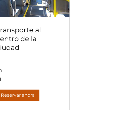
ransporte al
entro de la
iudad
h
1
lón
starricense
Reservar ahora